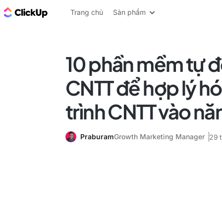
ClickUp Blog
Trang chủ
Sản phẩm
10 phần mềm tự 
CNTT để hợp lý h
trình CNTT vào n
Praburam
Growth Marketing Manager
29 