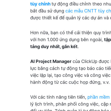
tùy chỉnh
tự động điều chỉnh theo nh
bắt đầu sử dụng
các mẫu CNTT tùy ch
được thiết kế để quản lý các dự án và
Hơn nữa, bạn có thể cải thiện quy trì
với hơn 1.000 ứng dụng bên ngoài,
tập
tảng duy nhất, gắn kết
.
AI Project Manager
của ClickUp được h
lực bằng cách tự động tạo báo cáo ti
việc lặp lại, tạo công việc và công vi
hành động từ các cuộc họp đứng, v.v.
Với các tính năng tiên tiến,
phần mềm t
lý lịch trình, phân phối công việc, cậ
đổi ưu tiên. Trình quản lý tự động hóa