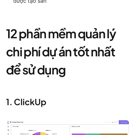
được tạo sẵn
12 phần mềm quản lý
chi phí dự án tốt nhất
để sử dụng
1. ClickUp