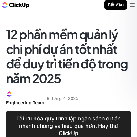
ClickUp Blog
Bắt đầu
Ope
12 phần mềm quản lý
chi phí dự án tốt nhất
để duy trì tiến độ trong
năm 2025
9 tháng 4, 2025
Engineering Team
Tối ưu hóa quy trình lập ngân sách dự án
nhanh chóng và hiệu quả hơn. Hãy thử
ClickUp