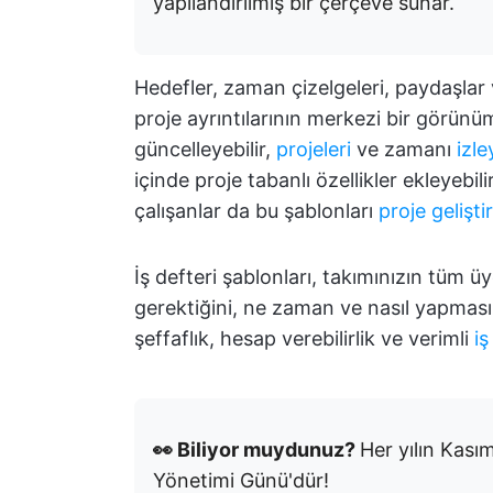
yapılandırılmış bir çerçeve sunar.
Hedefler, zaman çizelgeleri, paydaşlar
proje ayrıntılarının merkezi bir görün
güncelleyebilir,
projeleri
ve zamanı
izle
içinde proje tabanlı özellikler ekleyebil
çalışanlar da bu şablonları
proje gelişt
İş defteri şablonları, takımınızın tüm 
gerektiğini, ne zaman ve nasıl yapması 
şeffaflık, hesap verebilirlik ve verimli
iş
👀 Biliyor muydunuz?
Her yılın Kası
Yönetimi Günü'dür!