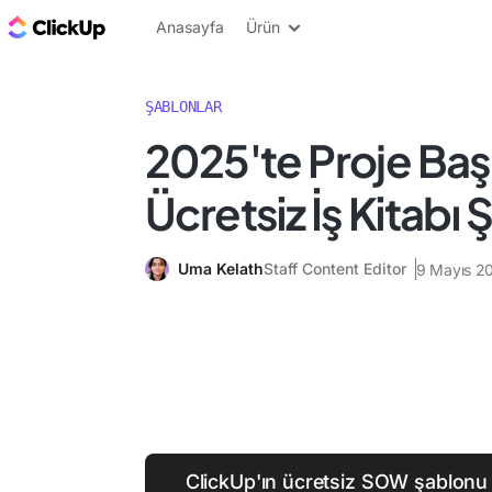
ClickUp Blog
Anasayfa
Ürün
ŞABLONLAR
2025'te Proje Başar
Ücretsiz İş Kitabı
Uma Kelath
Staff Content Editor
9 Mayıs 2
ClickUp'ın ücretsiz SOW şablonu i