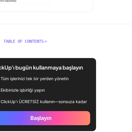
TABLE OF CONTENTS
ckUp'ı bugün kullanmaya başlayın
Tüm işlerinizi tek bir yerden yönetin
Ekibinizle işbirliği yapın
ClickUp'ı ÜCRETSİZ kullanın—sonsuza kadar
Başlayın