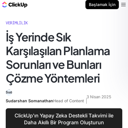
ClickUp Blog
Başlamak İçin
Ope
VERIMLILIK
İş Yerinde Sık
Karşılaşılan Planlama
Sorunları ve Bunları
Çözme Yöntemleri
3 Nisan 2025
Sudarshan Somanathan
Head of Content
ClickUp'ın Yapay Zeka Destekli Takvimi ile
Daha Akıllı Bir Program Oluşturun