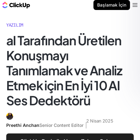
ClickUp Blog
Başlamak İçin
Ope
YAZILIM
aI Tarafından Üretilen
Konuşmayı
Tanımlamak ve Analiz
Etmek için En İyi 10 AI
Ses Dedektörü
2 Nisan 2025
Preethi Anchan
Senior Content Editor