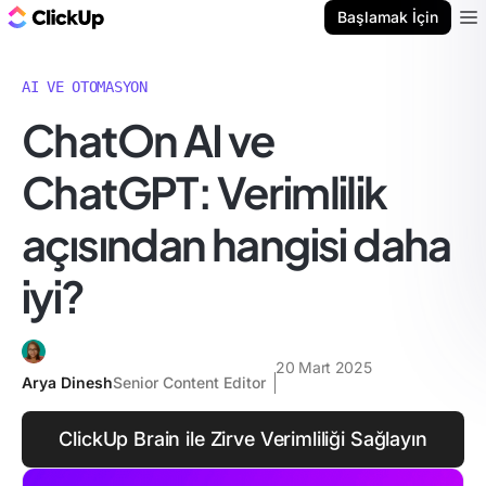
ClickUp Blog
Başlamak İçin
Ope
AI VE OTOMASYON
ChatOn AI ve
ChatGPT: Verimlilik
açısından hangisi daha
iyi?
20 Mart 2025
Arya Dinesh
Senior Content Editor
ClickUp Brain ile Zirve Verimliliği Sağlayın