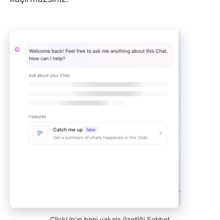
ClickUp'ın beni yakala özelliği Sohbet