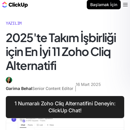
ClickUp Blog
Başlamak İçin
Ope
YAZILIM
2025'te Takım İşbirliği
için En İyi 11 Zoho Cliq
Alternatifi
16 Mart 2025
Garima Behal
Senior Content Editor
1 Numaralı Zoho Cliq Alternatifini Deneyin:
ClickUp Chat!