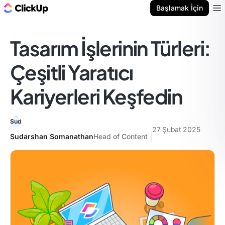
ClickUp Blog
Başlamak İçin
Ope
Tasarım İşlerinin Türleri:
Çeşitli Yaratıcı
Kariyerleri Keşfedin
27 Şubat 2025
Sudarshan Somanathan
Head of Content