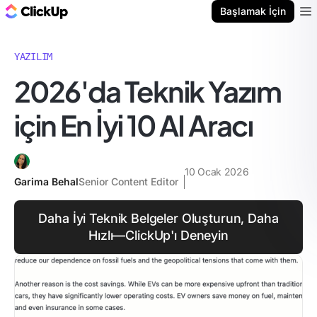
ClickUp Blog
Başlamak İçin
Ope
YAZILIM
2026'da Teknik Yazım
için En İyi 10 AI Aracı
10 Ocak 2026
Garima Behal
Senior Content Editor
Daha İyi Teknik Belgeler Oluşturun, Daha
Hızlı—ClickUp'ı Deneyin