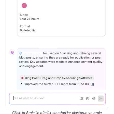
ClickUp Brain ile günlük standup'lar oluşturun ve proje