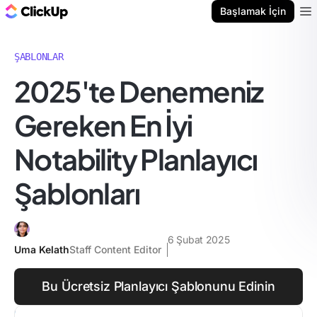
ClickUp Blog
Başlamak İçin
Ope
ŞABLONLAR
2025'te Denemeniz
Gereken En İyi
Notability Planlayıcı
Şablonları
6 Şubat 2025
Uma Kelath
Staff Content Editor
Bu Ücretsiz Planlayıcı Şablonunu Edinin