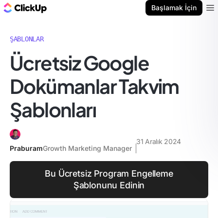
ClickUp Blog
Başlamak İçin
Ope
ŞABLONLAR
Ücretsiz Google
Dokümanlar Takvim
Şablonları
31 Aralık 2024
Praburam
Growth Marketing Manager
Bu Ücretsiz Program Engelleme
Şablonunu Edinin