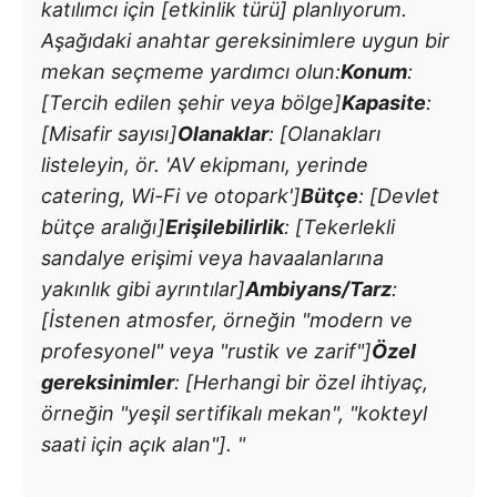
katılımcı için [etkinlik türü] planlıyorum.
Aşağıdaki anahtar gereksinimlere uygun bir
mekan seçmeme yardımcı olun:
Konum
:
[Tercih edilen şehir veya bölge]
Kapasite
:
[Misafir sayısı]
Olanaklar
: [Olanakları
listeleyin, ör. 'AV ekipmanı, yerinde
catering, Wi-Fi ve otopark']
Bütçe
: [Devlet
bütçe aralığı]
Erişilebilirlik
: [Tekerlekli
sandalye erişimi veya havaalanlarına
yakınlık gibi ayrıntılar]
Ambiyans/Tarz
:
[İstenen atmosfer, örneğin "modern ve
profesyonel" veya "rustik ve zarif"]
Özel
gereksinimler
: [Herhangi bir özel ihtiyaç,
örneğin "yeşil sertifikalı mekan", "kokteyl
saati için açık alan"]. "