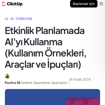
ClickUp Blog
Başlamak İçin
Ope
AI VE OTOMASYON
Etkinlik Planlamada
AI'yı Kullanma
(Kullanım Örnekleri,
Araçlar ve İpuçları)
16 Aralık 2024
Pavitra M
Content Operations Specialist