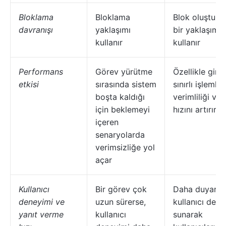
Bloklama
Bloklama
Blok oluştur
davranışı
yaklaşımı
bir yaklaşım
kullanır
kullanır
Performans
Görev yürütme
Özellikle giriş
etkisi
sırasında sistem
sınırlı işlemle
boşta kaldığı
verimliliği ve 
için beklemeyi
hızını artırır
içeren
senaryolarda
verimsizliğe yol
açar
Kullanıcı
Bir görev çok
Daha duyarlı b
deneyimi ve
uzun sürerse,
kullanıcı dene
yanıt verme
kullanıcı
sunarak