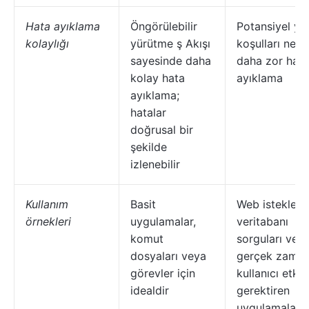
Hata ayıklama
Öngörülebilir
Potansiyel yar
kolaylığı
yürütme ş Akışı
koşulları nede
sayesinde daha
daha zor hata
kolay hata
ayıklama
ayıklama;
hatalar
doğrusal bir
şekilde
izlenebilir
Kullanım
Basit
Web istekleri,
örnekleri
uygulamalar,
veritabanı
komut
sorguları vey
dosyaları veya
gerçek zaman
görevler için
kullanıcı etkil
idealdir
gerektiren
uygulamalar g