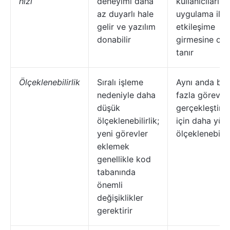
hızı
deneyimi daha
kullanıcıların
az duyarlı hale
uygulama ile
gelir ve yazılım
etkileşime
donabilir
girmesine ola
tanır
Ölçeklenebilirlik
Sıralı işleme
Aynı anda bir
nedeniyle daha
fazla görevi
düşük
gerçekleştireb
ölçeklenebilirlik;
için daha yük
yeni görevler
ölçeklenebilirl
eklemek
genellikle kod
tabanında
önemli
değişiklikler
gerektirir