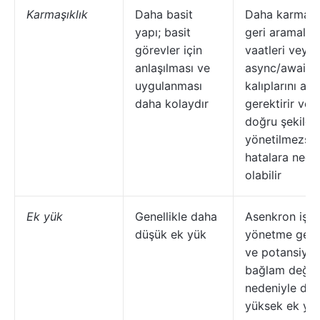
Karmaşıklık
Daha basit
Daha karmaşı
yapı; basit
geri aramaları
görevler için
vaatleri veya
anlaşılması ve
async/await
uygulanması
kalıplarını an
daha kolaydır
gerektirir ve 
doğru şekilde
yönetilmezse
hatalara nede
olabilir
Ek yük
Genellikle daha
Asenkron işle
düşük ek yük
yönetme gerek
ve potansiyel
bağlam değiş
nedeniyle da
yüksek ek yü