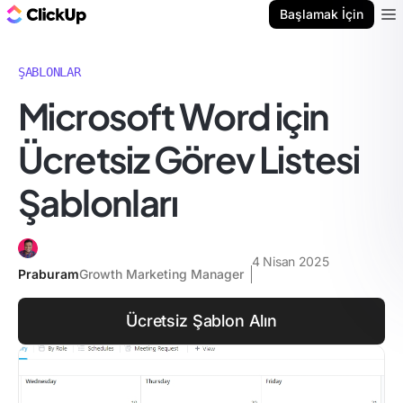
ClickUp Blog
Başlamak İçin
Ope
ŞABLONLAR
Microsoft Word için
Ücretsiz Görev Listesi
Şablonları
4 Nisan 2025
Praburam
Growth Marketing Manager
Ücretsiz Şablon Alın