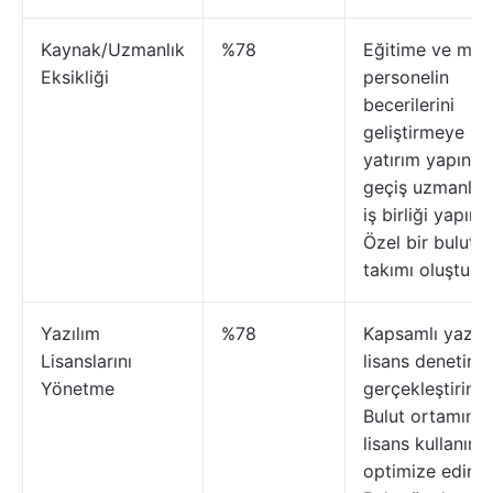
Kaynak/Uzmanlık
%78
Eğitime ve mev
Eksikliği
personelin
becerilerini
geliştirmeye
yatırım yapın B
geçiş uzmanları
iş birliği yapın
Özel bir bulut
takımı oluşturu
Yazılım
%78
Kapsamlı yazıl
Lisanslarını
lisans denetimle
Yönetme
gerçekleştirin
Bulut ortamınd
lisans kullanımı
optimize edin