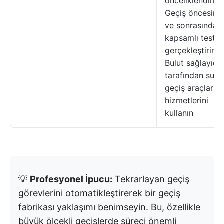
önceliklendirin
Geçiş öncesind
ve sonrasında
kapsamlı testle
gerçekleştirin
Bulut sağlayıcıl
tarafından sunu
geçiş araçlarını
hizmetlerini
kullanın
💡
Profesyonel İpucu:
Tekrarlayan geçiş
görevlerini otomatikleştirerek bir geçiş
fabrikası yaklaşımı benimseyin. Bu, özellikle
büyük ölçekli geçişlerde süreci önemli