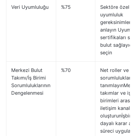
Veri Uyumluluğu
%75
Sektöre özel ve
uyumluluk
gereksinimlerini
anlayın Uyumlu
sertifikaları su
bulut sağlayıcıl
seçin
Merkezi Bulut
%70
Net roller ve
Takımı/İş Birimi
sorumluluklar
Sorumluluklarının
tanımlayınMerk
Dengelenmesi
takımlar ve iş
birimleri arasın
iletişim kanallar
oluşturunİşbirli
dayalı karar al
süreci uygulayı