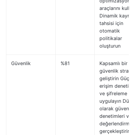
optimizasyon
araçlarını kullan
Dinamik kayna
tahsisi için
otomatik
politikalar
oluşturun
Güvenlik
%81
Kapsamlı bir bu
güvenlik stratej
geliştirin Güçlü
erişim denetiml
ve şifreleme
uygulayın Düzen
olarak güvenlik
denetimleri ve
değerlendirmele
gerçekleştirin