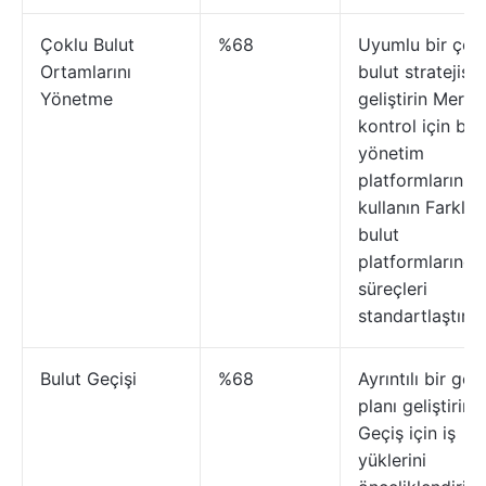
Çoklu Bulut
%68
Uyumlu bir çok
Ortamlarını
bulut stratejisi
Yönetme
geliştirin Merke
kontrol için bul
yönetim
platformlarını
kullanın Farklı
bulut
platformlarında
süreçleri
standartlaştırın
Bulut Geçişi
%68
Ayrıntılı bir geç
planı geliştirin
Geçiş için iş
yüklerini