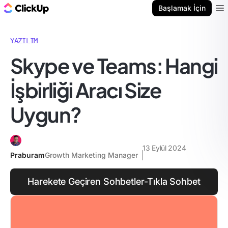
ClickUp Blog
Başlamak İçin
Ope
YAZILIM
Skype ve Teams: Hangi
İşbirliği Aracı Size
Uygun?
13 Eylül 2024
Praburam
Growth Marketing Manager
Harekete Geçiren Sohbetler-Tıkla Sohbet