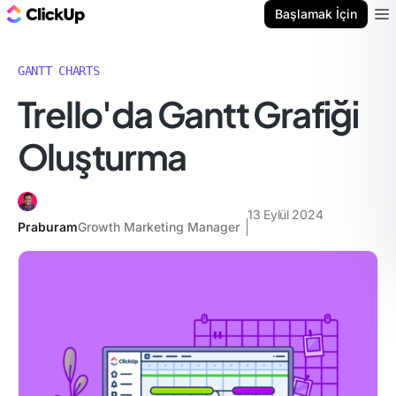
ClickUp Blog
Başlamak İçin
Ope
GANTT CHARTS
Trello'da Gantt Grafiği
Oluşturma
13 Eylül 2024
Praburam
Growth Marketing Manager