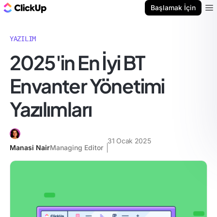
ClickUp Blog
Başlamak İçin
Ope
YAZILIM
2025'in En İyi BT
Envanter Yönetimi
Yazılımları
31 Ocak 2025
Manasi Nair
Managing Editor