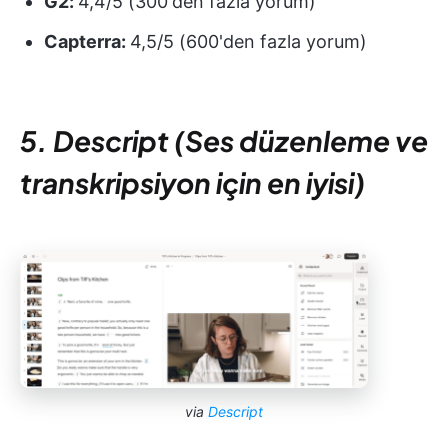
G2:
4,4/5 (300'den fazla yorum)
Capterra:
4,5/5 (600'den fazla yorum)
5. Descript (Ses düzenleme ve
transkripsiyon için en iyisi)
via
Descript