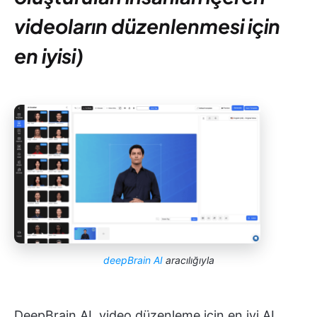
videoların düzenlenmesi için
en iyisi)
deepBrain AI
aracılığıyla
DeepBrain AI, video düzenleme için en iyi AI