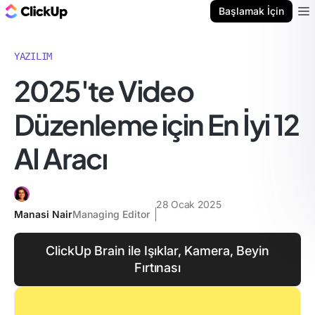
ClickUp Blog
Başlamak İçin
Ope
YAZILIM
2025'te Video
Düzenleme için En İyi 12
AI Aracı
28 Ocak 2025
Manasi Nair
Managing Editor
ClickUp Brain ile Işıklar, Kamera, Beyin
Fırtınası