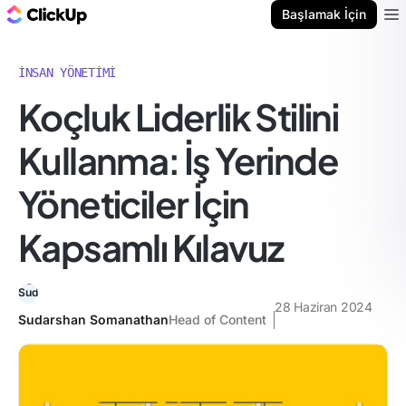
ClickUp Blog
Başlamak İçin
Ope
İNSAN YÖNETIMI
Koçluk Liderlik Stilini
Kullanma: İş Yerinde
Yöneticiler İçin
Kapsamlı Kılavuz
28 Haziran 2024
Sudarshan Somanathan
Head of Content