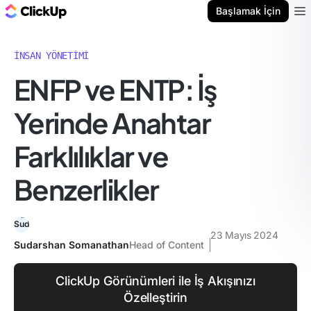
ClickUp Blog
Başlamak İçin
Ope
İNSAN YÖNETIMI
ENFP ve ENTP: İş
Yerinde Anahtar
Farklılıklar ve
Benzerlikler
23 Mayıs 2024
Sudarshan Somanathan
Head of Content
ClickUp Görünümleri ile İş Akışınızı
Özelleştirin