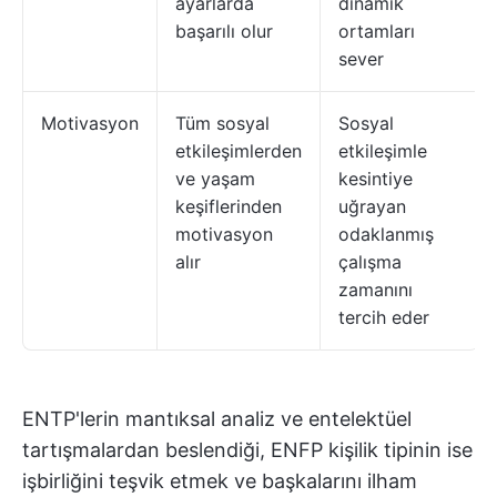
ayarlarda
dinamik
başarılı olur
ortamları
sever
Motivasyon
Tüm sosyal
Sosyal
etkileşimlerden
etkileşimle
ve yaşam
kesintiye
keşiflerinden
uğrayan
motivasyon
odaklanmış
alır
çalışma
zamanını
tercih eder
ENTP'lerin mantıksal analiz ve entelektüel
tartışmalardan beslendiği, ENFP kişilik tipinin ise
işbirliğini teşvik etmek ve başkalarını ilham