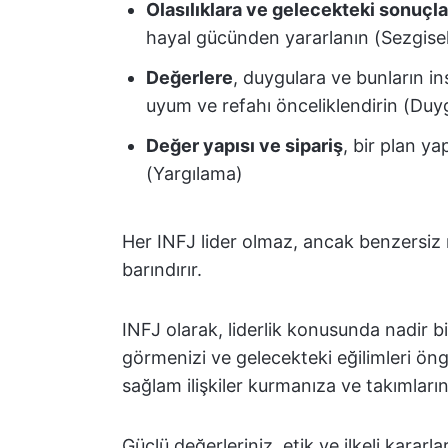
Olasılıklara ve gelecekteki sonuçl
hayal gücünden yararlanın (Sezgise
Değerlere
, duygulara ve bunların ins
uyum ve refahı önceliklendirin (Duy
Değer yapısı ve sipariş
, bir plan y
(Yargılama)
Her INFJ lider olmaz, ancak benzersiz nit
barındırır.
INFJ olarak, liderlik konusunda nadir b
görmenizi ve gelecekteki eğilimleri ön
sağlam ilişkiler kurmanıza ve takımlar
Güçlü değerleriniz, etik ve ilkeli kara