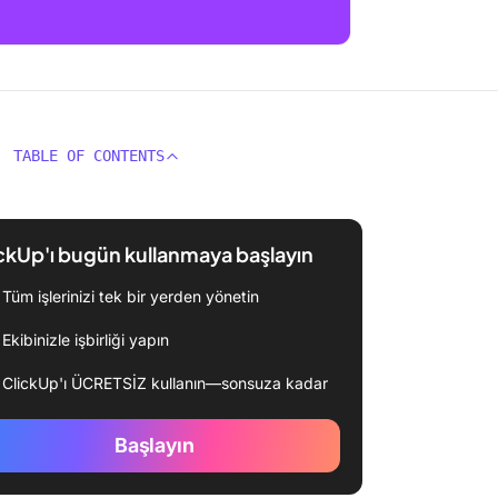
TABLE OF CONTENTS
ckUp'ı bugün kullanmaya başlayın
Tüm işlerinizi tek bir yerden yönetin
Ekibinizle işbirliği yapın
ClickUp'ı ÜCRETSİZ kullanın—sonsuza kadar
Başlayın