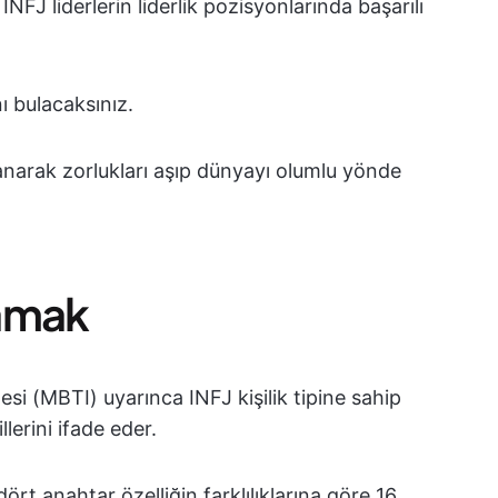
NFJ liderlerin liderlik pozisyonlarında başarılı
nı bulacaksınız.
llanarak zorlukları aşıp dünyayı olumlu yönde
lamak
esi (MBTI) uyarınca INFJ kişilik tipine sahip
tillerini ifade eder.
ört anahtar özelliğin farklılıklarına göre 16