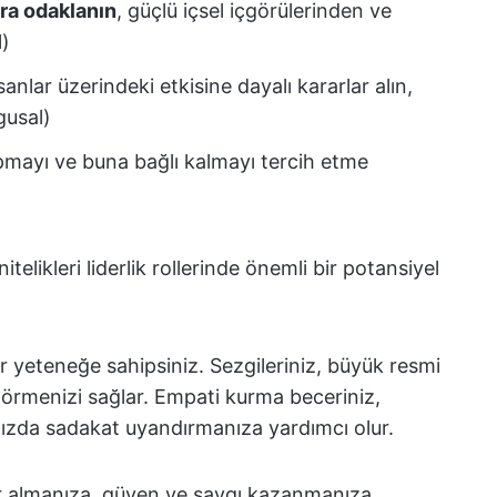
ara odaklanın
, güçlü içsel içgörülerinden ve
l)
anlar üzerindeki etkisine dayalı kararlar alın,
gusal)
apmayı ve buna bağlı kalmayı tercih etme
elikleri liderlik rollerinde önemli bir potansiyel
ir yeteneğe sahipsiniz. Sezgileriniz, büyük resmi
görmenizi sağlar. Empati kurma beceriniz,
ınızda sadakat uyandırmanıza yardımcı olur.
rlar almanıza, güven ve saygı kazanmanıza