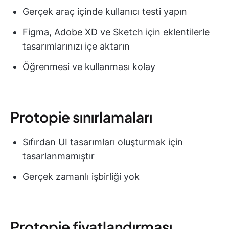
Gerçek araç içinde kullanıcı testi yapın
Figma, Adobe XD ve Sketch için eklentilerle
tasarımlarınızı içe aktarın
Öğrenmesi ve kullanması kolay
Protopie sınırlamaları
Sıfırdan UI tasarımları oluşturmak için
tasarlanmamıştır
Gerçek zamanlı işbirliği yok
Protopie fiyatlandırması