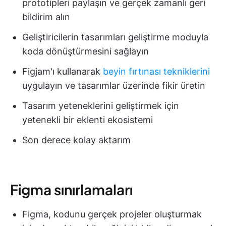
prototipleri paylaşın ve gerçek zamanlı geri
bildirim alın
Geliştiricilerin tasarımları geliştirme moduyla
koda dönüştürmesini sağlayın
Figjam'ı kullanarak
beyin fırtınası tekniklerini
uygulayın ve tasarımlar üzerinde fikir üretin
Tasarım yeteneklerini geliştirmek için
yetenekli bir eklenti ekosistemi
Son derece kolay aktarım
Figma sınırlamaları
Figma, kodunu gerçek projeler oluşturmak