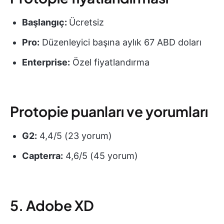
Başlangıç:
Ücretsiz
Pro:
Düzenleyici başına aylık 67 ABD doları
Enterprise:
Özel fiyatlandırma
Protopie puanları ve yorumları
G2:
4,4/5 (23 yorum)
Capterra:
4,6/5 (45 yorum)
5. Adobe XD