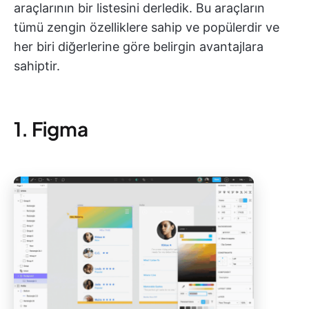
araçlarının bir listesini derledik. Bu araçların
tümü zengin özelliklere sahip ve popülerdir ve
her biri diğerlerine göre belirgin avantajlara
sahiptir.
1. Figma