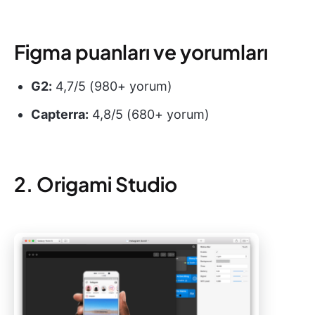
Figma puanları ve yorumları
G2:
4,7/5 (980+ yorum)
Capterra:
4,8/5 (680+ yorum)
2. Origami Studio