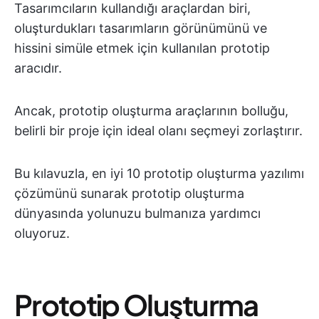
Tasarımcıların kullandığı araçlardan biri,
oluşturdukları tasarımların görünümünü ve
hissini simüle etmek için kullanılan prototip
aracıdır.
Ancak, prototip oluşturma araçlarının bolluğu,
belirli bir proje için ideal olanı seçmeyi zorlaştırır.
Bu kılavuzla, en iyi 10 prototip oluşturma yazılımı
çözümünü sunarak prototip oluşturma
dünyasında yolunuzu bulmanıza yardımcı
oluyoruz.
Prototip Oluşturma