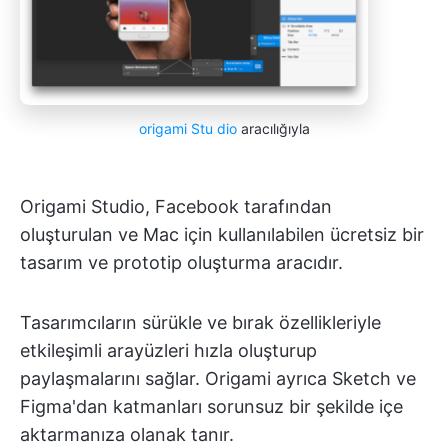
origami Stu
dio
aracılığıyla
Origami Studio, Facebook tarafından
oluşturulan ve Mac için kullanılabilen ücretsiz bir
tasarım ve prototip oluşturma aracıdır.
Tasarımcıların sürükle ve bırak özellikleriyle
etkileşimli arayüzleri hızla oluşturup
paylaşmalarını sağlar. Origami ayrıca Sketch ve
Figma'dan katmanları sorunsuz bir şekilde içe
aktarmanıza olanak tanır.