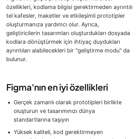
özellikleri, kodlama bilgisi gerektirmeden ayrıntılı
tel kafesler, maketler ve etkileşimli prototipler
oluşturmanıza yardımcı olur. Ayrıca,
geliştiricilerin tasarımları oluşturdukları dosyada
kodlara dönüştürmek için ihtiyaç duydukları
ayrıntıları alabilecekleri bir "geliştirme modu" da
bulunur.
Figma'nın en iyi özellikleri
Gerçek zamanlı olarak prototipleri birlikte
oluşturun ve tasarımınızı dünya
standartlarına taşıyın
Yüksek kaliteli, kod gerektirmeyen