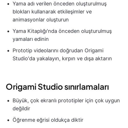
Yama adı verilen önceden oluşturulmuş
blokları kullanarak etkileşimler ve
animasyonlar oluşturun
Yama Kitaplığı'nda önceden oluşturulmuş
yamaları edinin
Prototip videolarını doğrudan Origami
Studio'da yakalayın, kırpın ve dışa aktarın
Origami Studio sınırlamaları
Büyük, çok ekranlı prototipler için çok uygun
değildir
Öğrenme eğrisi oldukça diktir