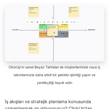
ClickUp'ın sanal Beyaz Tahtaları ile müşterilerinizle veya iç
takımlarınızla daha etkili bir şekilde işbirliği yapın ve
yenilikçiliği teşvik edin
İş akışları ve stratejik planlama konusunda
uzmanlaşmak mı istiyorsunuz? ClickUp'tan