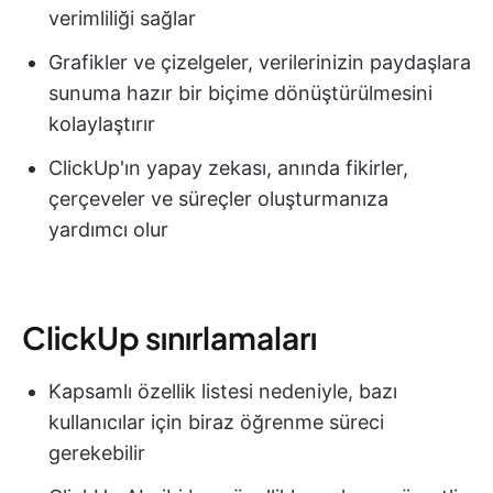
verimliliği sağlar
Grafikler ve çizelgeler, verilerinizin paydaşlara
sunuma hazır bir biçime dönüştürülmesini
kolaylaştırır
ClickUp'ın yapay zekası, anında fikirler,
çerçeveler ve süreçler oluşturmanıza
yardımcı olur
ClickUp sınırlamaları
Kapsamlı özellik listesi nedeniyle, bazı
kullanıcılar için biraz öğrenme süreci
gerekebilir