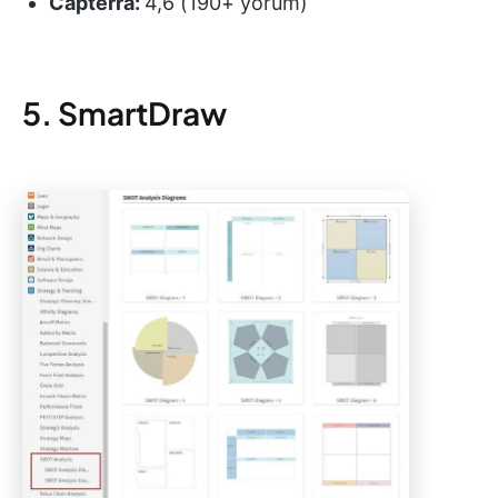
Capterra:
4,6 (190+ yorum)
5. SmartDraw