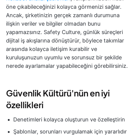
öne çıkabileceğinizi kolayca görmenizi sağlar.
Ancak, şirketinizin gerçek zamanlı durumuna
ilişkin veriler ve bilgiler olmadan bunu
yapamazsınız. Safety Culture, günlük süreçleri
dijital iş akışlarına dönüştürür, böylece takımlar
arasında kolayca iletişim kurabilir ve
kuruluşunuzun uyumlu ve sorunsuz bir şekilde
nerede ayarlamalar yapabileceğini görebilirsiniz.
Güvenlik Kültürü'nün en iyi
özellikleri
Denetimleri kolayca oluşturun ve özelleştirin
Şablonlar, sorunları vurgulamak için yararlıdır