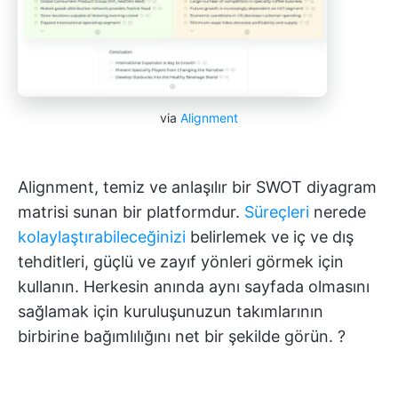
via
Alignment
Alignment, temiz ve anlaşılır bir SWOT diyagram
matrisi sunan bir platformdur.
Süreçleri
nerede
kolaylaştırabileceğinizi
belirlemek ve iç ve dış
tehditleri, güçlü ve zayıf yönleri görmek için
kullanın. Herkesin anında aynı sayfada olmasını
sağlamak için kuruluşunuzun takımlarının
birbirine bağımlılığını net bir şekilde görün. ?