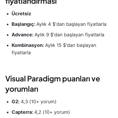
fiyatlandırması
Ücretsiz
Başlangıç:
Aylık 4 $'dan başlayan fiyatlarla
Advance:
Aylık 9 $'dan başlayan fiyatlarla
Kombinasyon:
Aylık 15 $'dan başlayan
fiyatlarla
Visual Paradigm puanları ve
yorumları
G2:
4,3 (10+ yorum)
Capterra:
4,2 (10+ yorum)