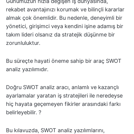
Günümüzün hızla değişen iş dünyasında,
rekabet avantajınızı korumak ve bilinçli kararlar
almak çok önemlidir. Bu nedenle, deneyimli bir
yönetici, girişimci veya kendini işine adamış bir
takım lideri olsanız da stratejik düşünme bir
zorunluluktur.
Bu süreçte hayati öneme sahip bir araç SWOT
analiz yazılımıdır.
Doğru SWOT analiz aracı, anlamlı ve kazançlı
ayarlamalar yaratan iş stratejileri ile neredeyse
hiç hayata geçemeyen fikirler arasındaki farkı
belirleyebilir. ?
Bu kılavuzda, SWOT analiz yazılımlarını,