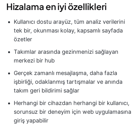
Hizalama en iyi özellikleri
Kullanıcı dostu arayüz, tüm analiz verilerini
tek bir, okunması kolay, kapsamlı sayfada
özetler
Takımlar arasında gezinmenizi sağlayan
merkezi bir hub
Gerçek zamanlı mesajlaşma, daha fazla
işbirliği, odaklanmış tartışmalar ve anında
takım geri bildirimi sağlar
Herhangi bir cihazdan herhangi bir kullanıcı,
sorunsuz bir deneyim için web uygulamasına
giriş yapabilir