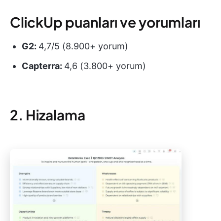
ClickUp puanları ve yorumları
G2:
4,7/5 (8.900+ yorum)
Capterra:
4,6 (3.800+ yorum)
2. Hizalama