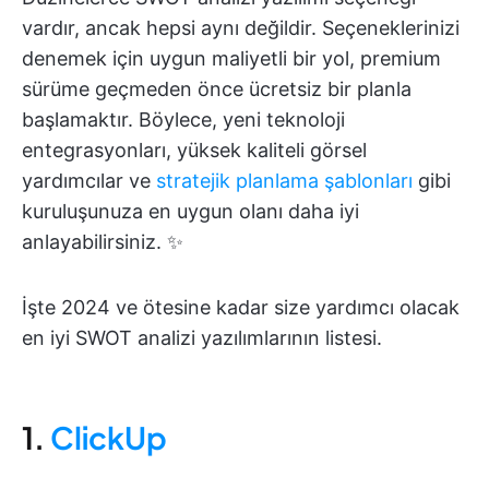
vardır, ancak hepsi aynı değildir. Seçeneklerinizi
denemek için uygun maliyetli bir yol, premium
sürüme geçmeden önce ücretsiz bir planla
başlamaktır. Böylece, yeni teknoloji
entegrasyonları, yüksek kaliteli görsel
yardımcılar ve
stratejik planlama şablonları
gibi
kuruluşunuza en uygun olanı daha iyi
anlayabilirsiniz. ✨
İşte 2024 ve ötesine kadar size yardımcı olacak
en iyi SWOT analizi yazılımlarının listesi.
1.
ClickUp