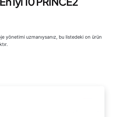
 En İyi 10 PRINCE2
je yönetimi uzmanıysanız, bu listedeki on ürün
tır.