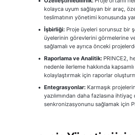
Özelleştirilebilirlik:
Proje ortamı her 
kolayca uyum sağlayan bir araç, öze
teslimatının yönetimi konusunda yar
İşbirliği:
Proje üyeleri sorunsuz bir şe
üyelerinin görevlerini görmelerine ve
sağlamalı ve ayrıca önceki projelerd
Raporlama ve Analitik:
PRINCE2, he
nedenle ilerleme hakkında kapsamlı b
kolaylaştırmak için raporlar oluşturm
Entegrasyonlar:
Karmaşık projeleri
yazılımından daha fazlasına ihtiyaç d
senkronizasyonunu sağlamak için PR