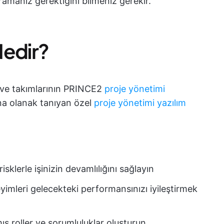
aramanız gerektiğini bilmeniz gerekir.
Nedir?
n ve takımlarının PRINCE2
proje yönetimi
ına olanak tanıyan özel
proje yönetimi yazılım
sklerle işinizin devamlılığını sağlayın
yimleri gelecekteki performansınızı iyileştirmek
ış roller ve sorumluluklar oluşturun