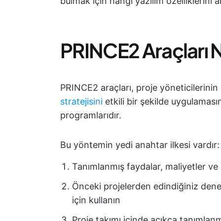
bulmak için hangi yazılım özelliklerini 
PRINCE2 Araçları 
PRINCE2 araçları, proje yöneticilerini
stratejisini
etkili bir şekilde uygulamas
programlarıdır.
Bu yöntemin yedi anahtar ilkesi vardır:
Tanımlanmış faydalar, maliyetler ve ri
Önceki projelerden edindiğiniz dene
için kullanın
Proje takımı içinde açıkça tanımlanm