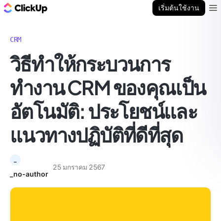
บล็อก ClickUp
เริ่มต้นใช้งาน
Ope
CRM
วิธีทำให้กระบวนการ
ทำงาน CRM ของคุณเป็น
อัตโนมัติ: ประโยชน์และ
แนวทางปฏิบัติที่ดีที่สุด
_
25 มกราคม 2567
_no-author