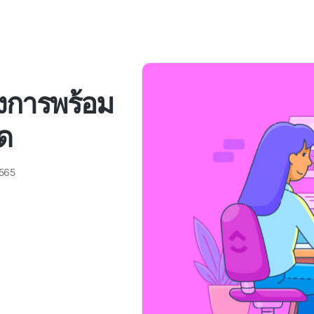
รงการพร้อม
ยด
2565