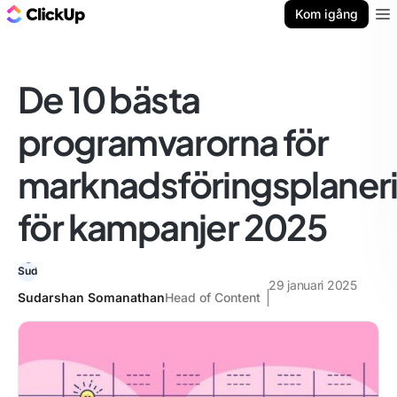
ClickUp-bloggen
Kom igång
Ope
De 10 bästa
programvarorna för
marknadsföringsplaner
för kampanjer 2025
29 januari 2025
Sudarshan Somanathan
Head of Content