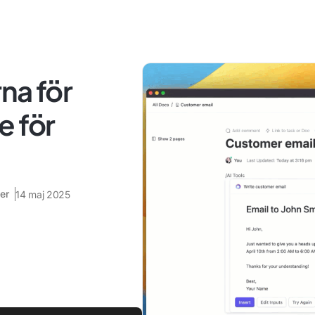
na för
e för
er
14 maj 2025