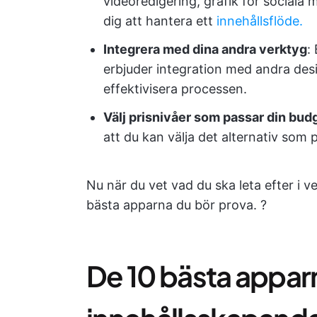
videoredigering, grafik för sociala m
dig att hantera ett
innehållsflöde.
Integrera med dina andra verktyg
:
erbjuder integration med andra desi
effektivisera processen.
Välj prisnivåer som passar din bud
att du kan välja det alternativ som
Nu när du vet vad du ska leta efter i v
bästa apparna du bör prova. ?️
De 10 bästa apparn