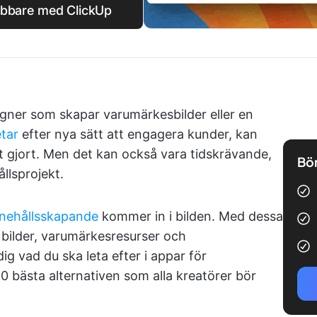
abbare med ClickUp
igner som skapar varumärkesbilder eller en
etar
efter nya sätt att engagera kunder, kan
et gjort. Men det kan också vara tidskrävande,
Bör
ållsprojekt.
nnehållsskapande
kommer in i bilden. Med dessa
bilder, varumärkesresurser och
ig vad du ska leta efter i appar för
0 bästa alternativen som alla kreatörer bör