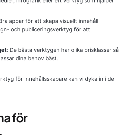
edier, infografik eller ett verktyg som hjälper
 Bra appar för att skapa visuellt innehåll
gn- och publiceringsverktyg för att
get
: De bästa verktygen har olika prisklasser så
 passar dina behov bäst.
erktyg för innehållsskapare kan vi dyka in i de
a för