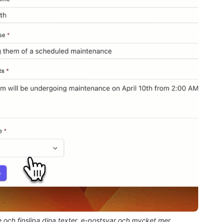
 och finslipa dina texter, e-postsvar och mycket mer.