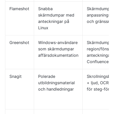
Flameshot
Snabba
Skärmdumpred
skärmdumpar med
anpassningsb
anteckningar på
och gränssnitt
Linux
Greenshot
Windows-användare
Skärmdump a
som skärmdumpar
region/fönste
affärsdokumentation
anteckningar, 
Confluence-in
Snagit
Polerade
Skrollningsba
utbildningsmaterial
+ ljud, OCR-t
och handledningar
för steg-för-s