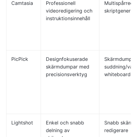
Camtasia
Professionell
Multispårredig
videoredigering och
skriptgenerato
instruktionsinnehåll
PicPick
Designfokuserade
Skärmdump me
skärmdumpar med
suddning/vatt
precisionsverktyg
whiteboard
Lightshot
Enkel och snabb
Snabb skärmd
delning av
redigerare