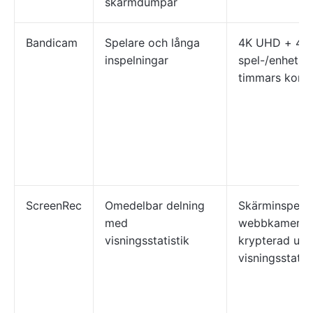
skärmdumpar
Bandicam
Spelare och långa
4K UHD + 480
inspelningar
spel-/enhets-
timmars kontin
ScreenRec
Omedelbar delning
Skärminspeln
med
webbkamerain
visningsstatistik
krypterad uppl
visningsstatist