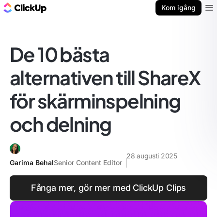
ClickUp-bloggen
Kom igång
Ope
De 10 bästa
alternativen till ShareX
för skärminspelning
och delning
28 augusti 2025
Garima Behal
Senior Content Editor
Fånga mer, gör mer med ClickUp Clips