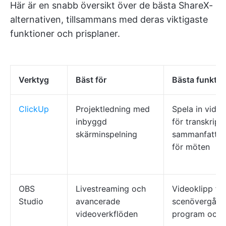
Här är en snabb översikt över de bästa ShareX-
alternativen, tillsammans med deras viktigaste
funktioner och prisplaner.
Verktyg
Bäst för
Bästa funktio
ClickUp
Projektledning med
Spela in video
inbyggd
för transkript
skärminspelning
sammanfattnin
för möten
OBS
Livestreaming och
Videoklipp från
Studio
avancerade
scenövergånga
videoverkflöden
program och s