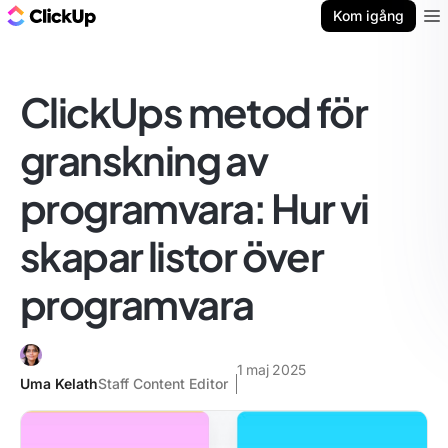
ClickUp-bloggen
Kom igång
Ope
ClickUps metod för
granskning av
programvara: Hur vi
skapar listor över
programvara
1 maj 2025
Uma Kelath
Staff Content Editor