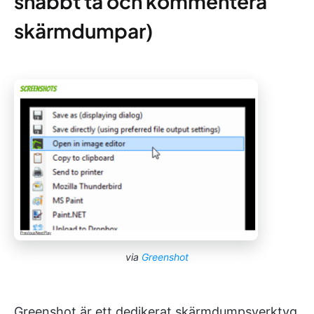
snabbt ta och kommentera
skärmdumpar)
via
Greenshot
Greenshot är ett dedikerat skärmdumpsverktyg