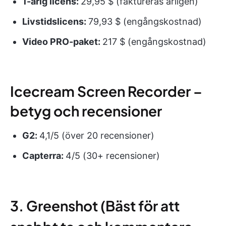
1-årig licens:
29,95 $ (faktureras årligen)
Livstidslicens:
79,93 $ (engångskostnad)
Video PRO-paket:
217 $ (engångskostnad)
Icecream Screen Recorder –
betyg och recensioner
G2:
4,1/5 (över 20 recensioner)
Capterra:
4/5 (30+ recensioner)
3. Greenshot (Bäst för att