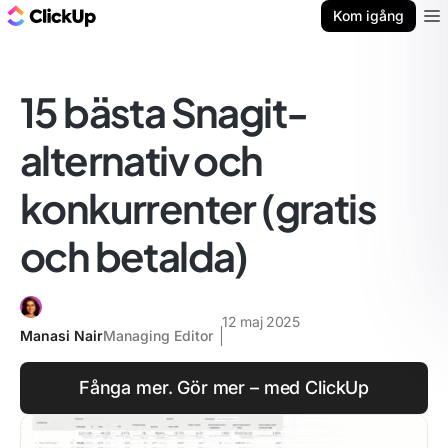
ClickUp-bloggen
Kom igång
Ope
15 bästa Snagit-
alternativ och
konkurrenter (gratis
och betalda)
12 maj 2025
Manasi Nair
Managing Editor
Fånga mer. Gör mer – med ClickUp