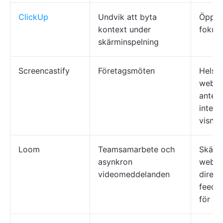
ClickUp
Undvik att byta
Öppen
kontext under
fokus 
skärminspelning
Screencastify
Företagsmöten
Helskä
webbk
anteck
intera
visnin
Loom
Teamsamarbete och
Skärm
asynkron
webbk
videomeddelanden
direkt
feedb
för m