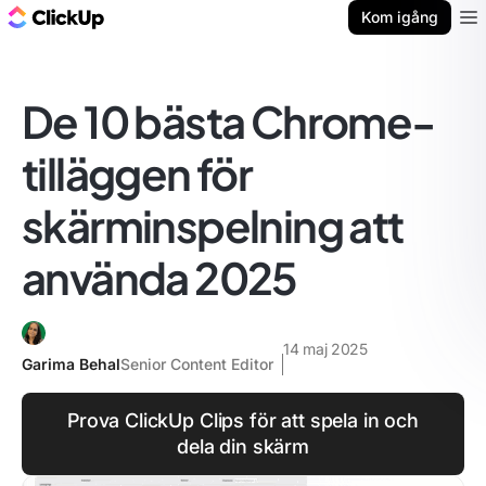
ClickUp-bloggen
Kom igång
Ope
De 10 bästa Chrome-
tilläggen för
skärminspelning att
använda 2025
14 maj 2025
Garima Behal
Senior Content Editor
Prova ClickUp Clips för att spela in och
dela din skärm