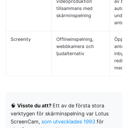
videoproduktion
av bak
tillsammans med
autom
skärminspelning
undert
anteck
Screenity
Offlineinspelning,
Öppen
webbkamera och
anteck
ljudalternativ
inbyg
redige
med fo
🧠
Visste du att?
Ett av de första stora
verktygen för skärminspelning var Lotus
ScreenCam,
som utvecklades 1993
för