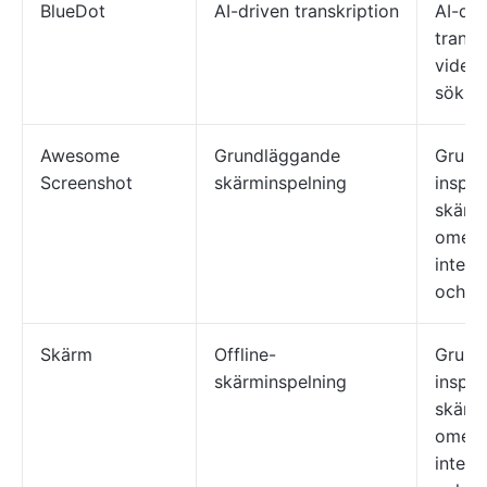
BlueDot
AI-driven transkription
AI-dri
transk
videor
sökba
Awesome
Grundläggande
Grund
Screenshot
skärminspelning
inspel
skärm
omede
integr
och m
Skärm
Offline-
Grund
skärminspelning
inspel
skärm
omede
integr