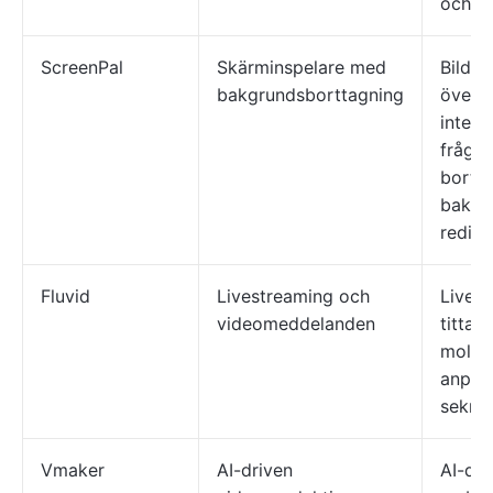
och m
ScreenPal
Skärminspelare med
Bildte
bakgrundsborttagning
översä
intera
fråges
bortt
bakgr
redige
Fluvid
Livestreaming och
Livest
videomeddelanden
tittara
molnla
anpas
sekret
Vmaker
AI-driven
AI-dri