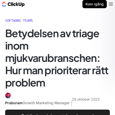
ClickUp-bloggen
Kom igång
Ope
SOFTWARE TEAMS
Betydelsen av triage
inom
mjukvarubranschen:
Hur man prioriterar rätt
problem
26 oktober 2025
Praburam
Growth Marketing Manager