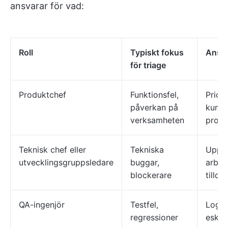
ansvarar för vad:
Roll
Typiskt fokus
Ansv
för triage
Produktchef
Funktionsfel,
Priori
påverkan på
kund-
verksamheten
produ
Teknisk chef eller
Tekniska
Uppsk
utvecklingsgruppsledare
buggar,
arbet
blockerare
tillde
QA-ingenjör
Testfel,
Logga,
regressioner
eskal