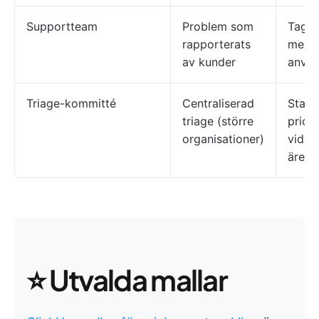
Supportteam
Problem som
Tagga
rapporterats
med
av kunder
använ
Triage-kommitté
Centraliserad
Stand
triage (större
priori
organisationer)
vidar
ärend
⭐️ Utvalda mallar