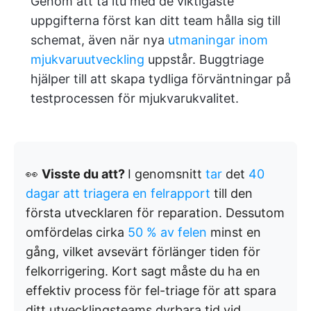
Genom att ta itu med de viktigaste
uppgifterna först kan ditt team hålla sig till
schemat, även när nya
utmaningar inom
mjukvaruutveckling
uppstår. Buggtriage
hjälper till att skapa tydliga förväntningar på
testprocessen för mjukvarukvalitet.
👀
Visste du att?
I genomsnitt
tar
det
40
dagar att triagera en felrapport
till den
första utvecklaren för reparation. Dessutom
omfördelas cirka
50 % av felen
minst en
gång, vilket avsevärt förlänger tiden för
felkorrigering. Kort sagt måste du ha en
effektiv process för fel-triage för att spara
ditt utvecklingsteams dyrbara tid vid