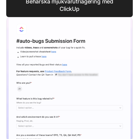
Behärska mjukvarutriagering med
ClickUp