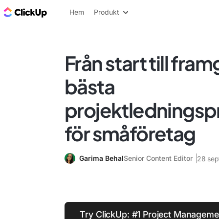
ClickUp-bloggen
Hem
Produkt
Från start till fra
bästa
projektlednings
för småföretag
Garima Behal
Senior Content Editor
28 sep
Try ClickUp: #1 Project Manageme