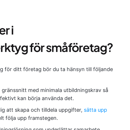
r i
rktyg för småföretag?
g för ditt företag bör du ta hänsyn till följande
tivt gränssnitt med minimala utbildningskrav så
fektivt kan börja använda det.
dig att skapa och tilldela uppgifter,
sätta upp
t följa upp framstegen.
edningslösning som underlättar samarbete