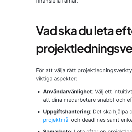
finansiella ramar.
Vad ska du leta efte
projektledningsve
För att välja rätt projektledningsverkty
viktiga aspekter:
Användarvänlighet
: Välj ett intui
att dina medarbetare snabbt och ef
Uppgiftshantering
: Det ska hjälpa 
projektmål
och deadlines samt enkel
Samarbete
: Leta efter en projektl