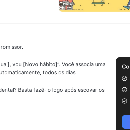
promissor.
atual], vou [Novo hábito]”. Você associa uma
Com
automaticamente, todos os dias.
dental? Basta fazê-lo logo após escovar os