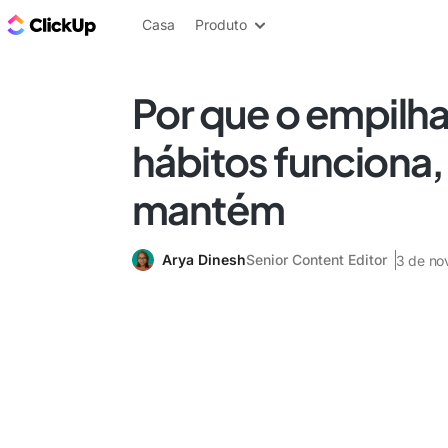
ClickUp Blogue
Casa
Produto
Por que o empilh
hábitos funciona,
mantém
Arya Dinesh
Senior Content Editor
3 de no