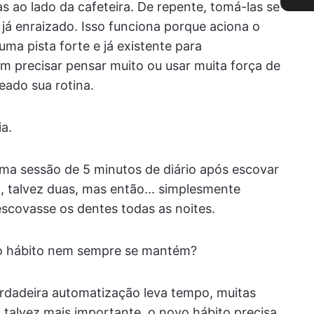
s ao lado da cafeteira. De repente, tomá-las se
al já enraizado. Isso funciona porque aciona o
ma pista forte e já existente para
m precisar pensar muito ou usar muita força de
eado sua rotina.
a.
ma sessão de 5 minutos de diário após escovar
 talvez duas, mas então... simplesmente
covasse os dentes todas as noites.
e o hábito nem sempre se mantém?
erdadeira automatização leva tempo, muitas
talvez mais importante, o novo hábito precisa