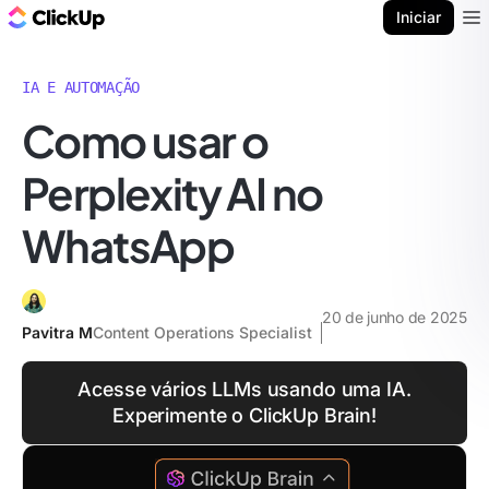
ClickUp Blogue
Iniciar
Ope
IA E AUTOMAÇÃO
Como usar o
Perplexity AI no
WhatsApp
20 de junho de 2025
Pavitra M
Content Operations Specialist
Acesse vários LLMs usando uma IA.
Experimente o ClickUp Brain!