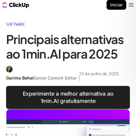
ClickUp Blogue
Iniciar
Ope
SOFTWARE
Principais alternativas
ao 1min.AI para 2025
13 de junho de 2025
Garima Behal
Senior Content Editor
Experimente a melhor alternativa ao
1min.AI gratuitamente