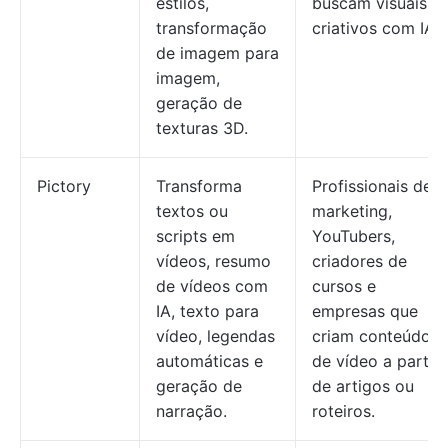
estilos,
buscam visuais
transformação
criativos com IA.
de imagem para
imagem,
geração de
texturas 3D.
Pictory
Transforma
Profissionais de
textos ou
marketing,
scripts em
YouTubers,
vídeos, resumo
criadores de
de vídeos com
cursos e
IA, texto para
empresas que
vídeo, legendas
criam conteúdo
automáticas e
de vídeo a partir
geração de
de artigos ou
narração.
roteiros.