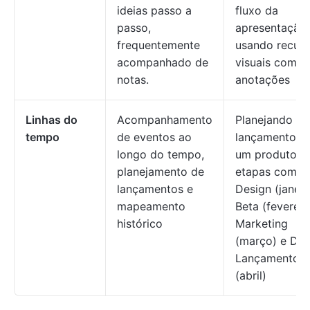
ideias passo a
fluxo da
passo,
apresentação
frequentemente
usando recur
acompanhado de
visuais com
notas.
anotações
Linhas do
Acompanhamento
Planejando o
tempo
de eventos ao
lançamento d
longo do tempo,
um produto 
planejamento de
etapas como
lançamentos e
Design (janeir
mapeamento
Beta (fevereir
histórico
Marketing
(março) e Dia
Lançamento
(abril)