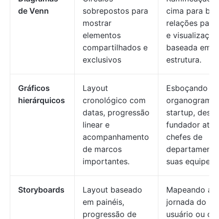
de Venn
sobrepostos para
cima para bai
mostrar
relações pai-f
elementos
e visualização
compartilhados e
baseada em
exclusivos
estrutura.
Gráficos
Layout
Esboçando u
hierárquicos
cronológico com
organograma 
datas, progressão
startup, desd
linear e
fundador até 
acompanhamento
chefes de
de marcos
departamento
importantes.
suas equipes
Storyboards
Layout baseado
Mapeando a
em painéis,
jornada do
progressão de
usuário ou o