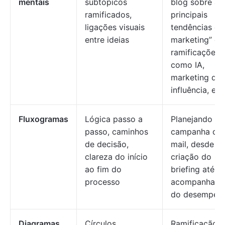
mentais
subtópicos
blog sobre as
ramificados,
principais
ligações visuais
tendências de
entre ideias
marketing” c
ramificações
como IA,
marketing de
influência, etc
Fluxogramas
Lógica passo a
Planejando u
passo, caminhos
campanha de 
de decisão,
mail, desde a
clareza do início
criação do
ao fim do
briefing até o
processo
acompanhame
do desempen
Diagramas
Círculos
Ramificação 