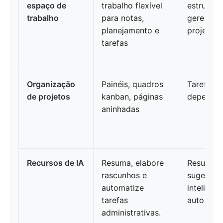
espaço de
trabalho flexível
estrutura
trabalho
para notas,
gerencia
planejamento e
projetos
tarefas
Organização
Painéis, quadros
Tarefas, 
de projetos
kanban, páginas
dependên
aninhadas
Recursos de IA
Resuma, elabore
Resumos 
rascunhos e
sugestõe
automatize
inteligent
tarefas
automaç
administrativas.