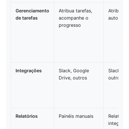
Gerenciamento
Atribua tarefas,
Atribua, p
de tarefas
acompanhe o
automatiz
progresso
Integrações
Slack, Google
Slack, Sa
Drive, outros
outros
Relatórios
Painéis manuais
Relatório
integrad