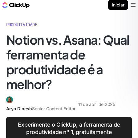
ClickUp Blogue
Iniciar
Ope
PRODUTIVIDADE
Notion vs. Asana: Qual
ferramenta de
produtividade é a
melhor?
11 de abril de 2025
Arya Dinesh
Senior Content Editor
Experimente o ClickUp, a ferramenta de
produtividade nº 1, gratuitamente