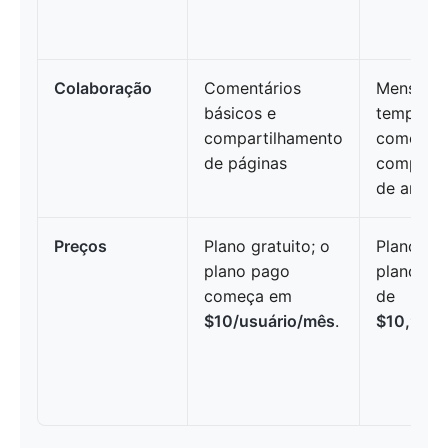
Colaboração
Comentários
Mensage
básicos e
tempo rea
compartilhamento
comentár
de páginas
comparti
de arqui
Preços
Plano gratuito; o
Plano gra
plano pago
plano pag
começa em
de
$10/usuário/mês
.
$10,99/u