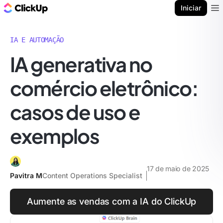
ClickUp Blogue
Iniciar
Ope
IA E AUTOMAÇÃO
IA generativa no
comércio eletrônico:
casos de uso e
exemplos
17 de maio de 2025
Pavitra M
Content Operations Specialist
Aumente as vendas com a IA do ClickUp