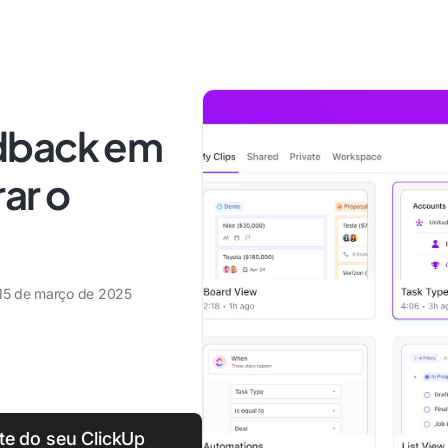
dback em
ar o
15 de março de 2025
te do seu ClickUp