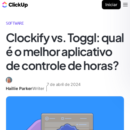
ClickUp Blogue
Iniciar
Ope
SOFTWARE
Clockify vs. Toggl: qual
é o melhor aplicativo
de controle de horas?
7 de abril de 2024
Haillie Parker
Writer