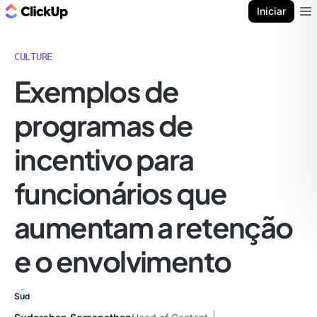
ClickUp Blogue
Iniciar
Ope
CULTURE
Exemplos de
programas de
incentivo para
funcionários que
aumentam a retenção
e o envolvimento