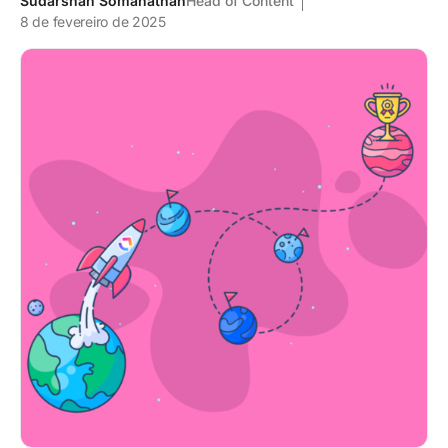
Sudarshan Somanathan
Head of Content
8 de fevereiro de 2025