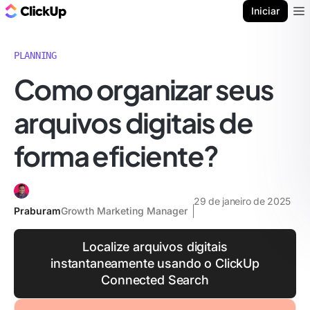
ClickUp Blogue
Iniciar
Ope
PLANNING
Como organizar seus
arquivos digitais de
forma eficiente?
29 de janeiro de 2025
Praburam
Growth Marketing Manager
Localize arquivos digitais
instantaneamente usando o ClickUp
Connected Search