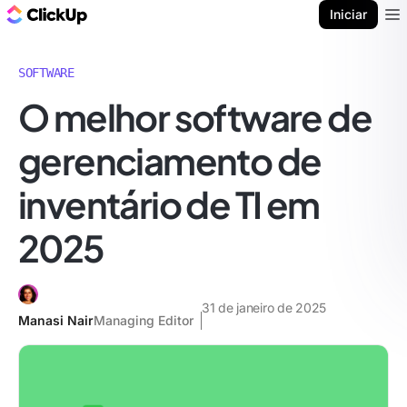
ClickUp Blogue
Iniciar
Ope
SOFTWARE
O melhor software de
gerenciamento de
inventário de TI em
2025
31 de janeiro de 2025
Manasi Nair
Managing Editor