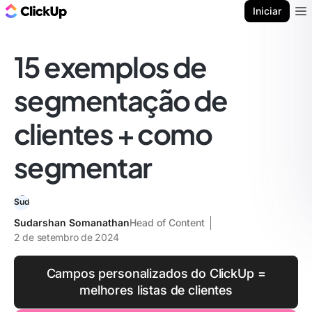
ClickUp Blogue
Iniciar
Ope
15 exemplos de
segmentação de
clientes + como
segmentar
Sudarshan Somanathan
Head of Content
2 de setembro de 2024
Campos personalizados do ClickUp =
melhores listas de clientes