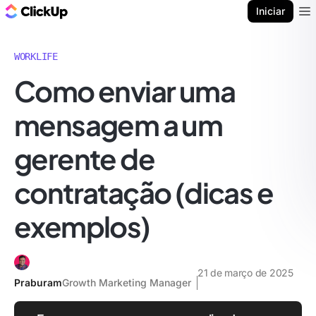
ClickUp Blogue
Iniciar
Ope
WORKLIFE
Como enviar uma
mensagem a um
gerente de
contratação (dicas e
exemplos)
21 de março de 2025
Praburam
Growth Marketing Manager