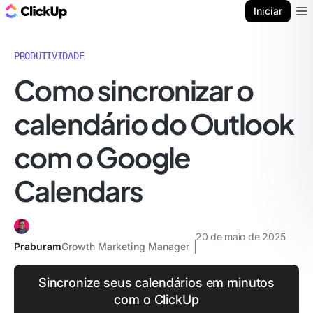
ClickUp Blogue
Iniciar
Ope
PRODUTIVIDADE
Como sincronizar o
calendário do Outlook
com o Google
Calendars
20 de maio de 2025
Praburam
Growth Marketing Manager
Sincronize seus calendários em minutos
com o ClickUp