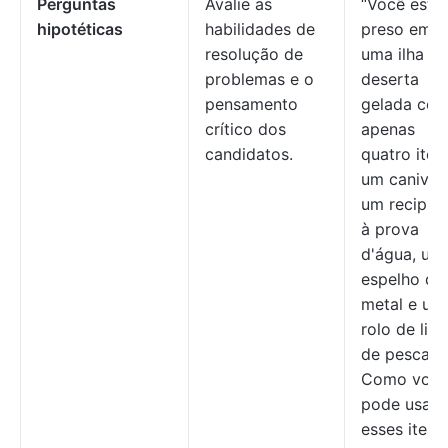
Perguntas
Avalie as
“Você está
hipotéticas
habilidades de
preso em
resolução de
uma ilha
problemas e o
deserta
pensamento
gelada co
crítico dos
apenas
candidatos.
quatro iten
um canivet
um recipie
à prova
d'água, um
espelho de
metal e um
rolo de linh
de pesca.
Como voc
pode usar
esses itens