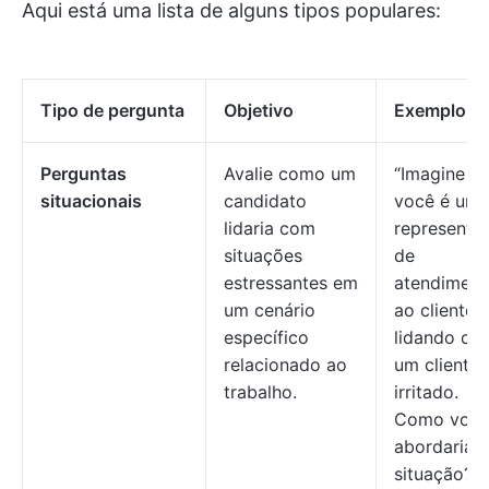
Aqui está uma lista de alguns tipos populares:
Tipo de pergunta
Objetivo
Exemplo
Perguntas
Avalie como um
“Imagine q
situacionais
candidato
você é um
lidaria com
representa
situações
de
estressantes em
atendiment
um cenário
ao cliente
específico
lidando co
relacionado ao
um cliente
trabalho.
irritado.
Como voc
abordaria a
situação?”