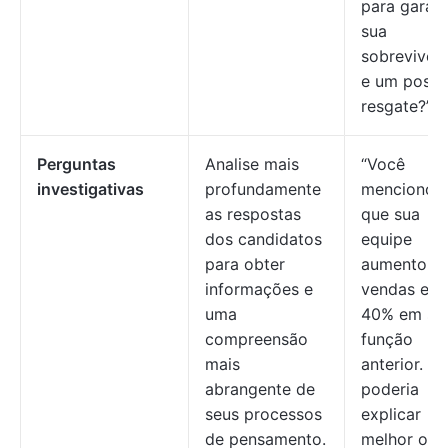
para garant
sua
sobrevivên
e um possí
resgate?”
Perguntas
Analise mais
“Você
investigativas
profundamente
mencionou
as respostas
que sua
dos candidatos
equipe
para obter
aumentou 
informações e
vendas em
uma
40% em su
compreensão
função
mais
anterior. V
abrangente de
poderia
seus processos
explicar
de pensamento.
melhor o s