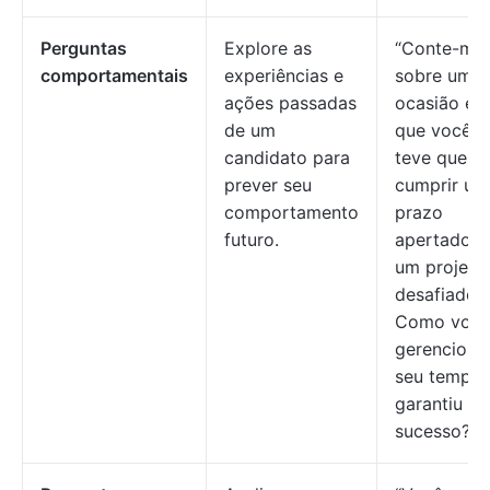
Perguntas
Explore as
“Conte-me
comportamentais
experiências e
sobre uma
ações passadas
ocasião em
de um
que você
candidato para
teve que
prever seu
cumprir um
comportamento
prazo
futuro.
apertado 
um projeto
desafiador.
Como voc
gerenciou
seu tempo 
garantiu o
sucesso?”